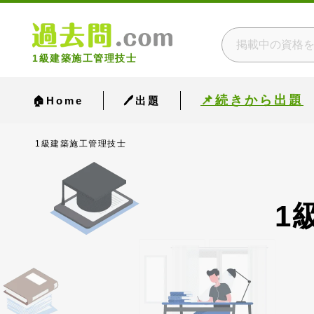
1級建築施工管理技士
📌続きから出題
🏠Home
🖊出題
1級建築施工管理技士
1