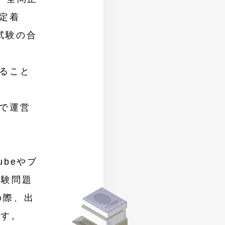
定着
試験の合
ること
で運営
beやブ
試験問題
の際、出
ます。