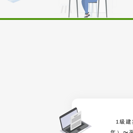
1級建
年）〜