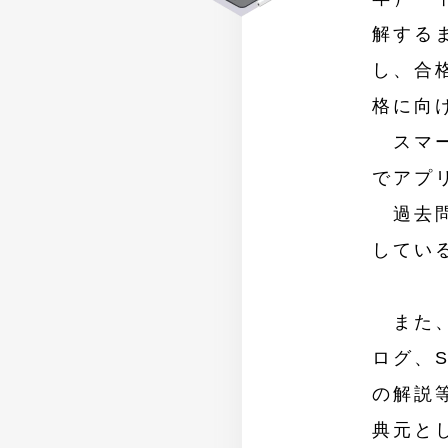
解する
し、合
格に向
スマー
でアプ
過去問
してい
また、
ログ、
の解説
典元と