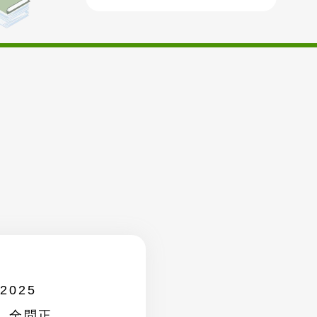
025
。全問正